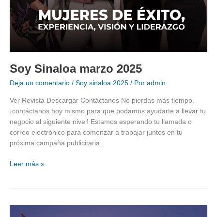
Soy Sinaloa marzo 2025
Deja un comentario
/
Soy sinaloa 2025
/ Por
admin
Ver Revista Descargar Contáctanos No pierdas más tiempo,
¡contáctanos hoy mismo para que podamos ayudarte a llevar tu
negocio al siguiente nivel! Estamos esperando tu llamada o
correo electrónico para comenzar a trabajar juntos en tu
próxima campaña publicitaria.
Leer más »
Soy