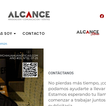
F
a
c
e
b
AS SOY
CONTACTO
o
o
dmin
k
CONTÁCTANOS
No pierdas más tiempo, ¡
podamos ayudarte a llevar t
Estamos esperando tu llam
comenzar a trabajar junto
publicitaria