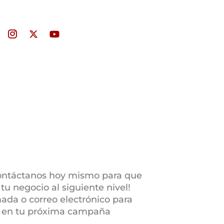
I
X
Y
c
-
o
o
t
u
f
w
t
o
i
u
n
t
b
t
t
e
-
e
i
r
n
s
t
a
g
r
a
m
contáctanos hoy mismo para que
u negocio al siguiente nivel!
ada o correo electrónico para
s en tu próxima campaña