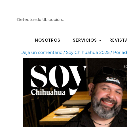
Ir
al
·
·
Detectando Ubicación...
·
contenido
NOSOTROS
SERVICIOS
REVIST
Deja un comentario
/
Soy Chihuahua 2025
/ Por
a